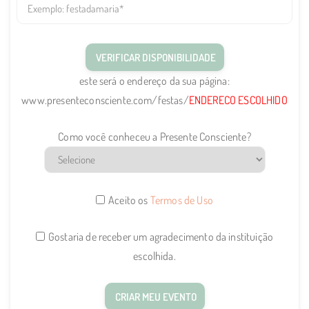
page
este será o endereço da sua página:
www.presenteconsciente.com/festas/
ENDERECO ESCOLHIDO
como-
Como você conheceu a Presente Consciente?
conheceu
aceito-
Aceito os
Termos de Uso
terms
receber-
Gostaria de receber um agradecimento da instituição
institu
escolhida.