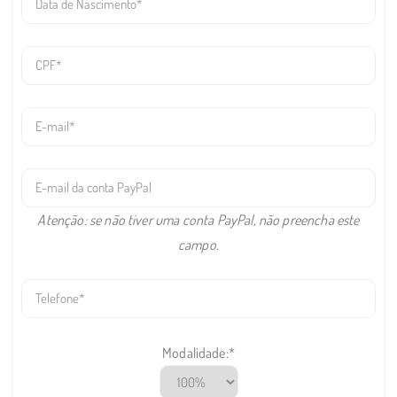
bday
your-
cpf
your-
email
email-
paypal
Atenção: se não tiver uma conta PayPal, não preencha este
campo.
your-
phone
modalidade
Modalidade:*