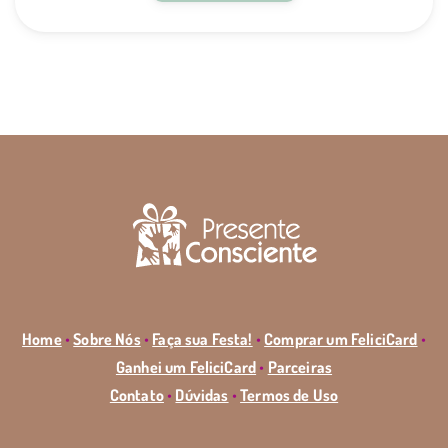
Home
•
Sobre Nós
•
Faça sua Festa!
•
Comprar um FeliciCard
•
Ganhei um FeliciCard
•
Parceiras
Contato
•
Dúvidas
•
Termos de Uso